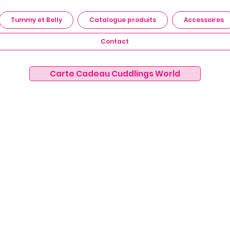
Tummy et Belly
Catalogue produits
Accessoires
Contact
Carte Cadeau Cuddlings World
INGS
WO
Do Not Sell My Personal
Information
se
 15